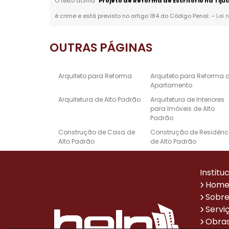
O texto acima "
Projeto de Reforma de Escritório na Tijuc
é crime e está previsto no artigo 184 do Código Penal. –
Lei 
OUTRAS
PÁGINAS
Arquiteto para Reforma
Arquiteto para Reforma 
Apartamento
Arquitetura de Alto Padrão
Arquitetura de Interiores
para Imóveis de Alto
Padrão
Construção de Casa de
Construção de Residênc
Alto Padrão
de Alto Padrão
Empresa de Reforma e
Escritório de Arquitetura 
Construção
Alto Padrão
Institu
Projeto de Design de
Projetos Arquitetônicos d
Hom
Interiores de Alto Padrão
Casas de Alto Padrão
Sobre
Reforma de Casa Alto
Reforma de Escritório
Servi
Padrão
Obras
Sistema de Automação
Empresa de Reformas p