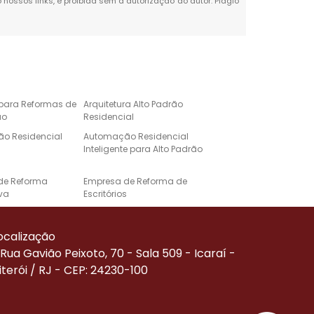
o nossos links, é proibida sem a autorização do autor. Plágio
 para Reformas de
Arquitetura Alto Padrão
ão
Residencial
o Residencial
Automação Residencial
Inteligente para Alto Padrão
de Reforma
Empresa de Reforma de
va
Escritórios
e Automação para
Projeto de Casa de Alto
Alto Padrão
Padrão
ocalização
Corporativa
Reforma de Alto Padrão
Rua Gavião Peixoto, 70 - Sala 509 - Icaraí -
iterói / RJ - CEP: 24230-100
Residenciais de
Serviço de Automação
ão
Residencial
de Reforma
Empresa Especializada em