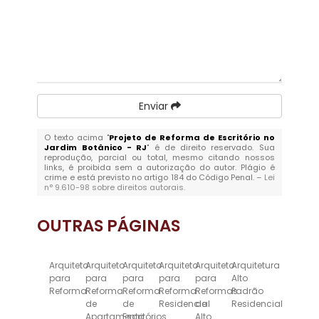
Enviar
O texto acima "
Projeto de Reforma de Escritório no
Jardim Botânico - RJ
" é de direito reservado. Sua
reprodução, parcial ou total, mesmo citando nossos
links, é proibida sem a autorização do autor. Plágio é
crime e está previsto no artigo 184 do Código Penal. –
Lei
n° 9.610-98 sobre direitos autorais
.
OUTRAS
PÁGINAS
Arquiteto
Arquiteto
Arquiteto
Arquiteto
Arquiteto
Arquitetura
para
para
para
para
para
Alto
Reforma
Reforma
Reforma
Reforma
Reformas
Padrão
de
de
Residencial
de
Residencial
Apartamento
Escritórios
Alto