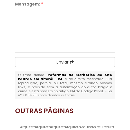
Mensagem:
*
Enviar
O texto acima "
Reformas de Escritórios de Alto
Padrão em Niterói - RJ
" é de direito reservado. Sua
reprodução, parcial ou total, mesmo citando nossos
links, é proibida sem a autorização do autor. Plágio é
crime e está previsto no artigo 184 do Código Penal. –
Lei
n° 9.610-98 sobre direitos autorais
.
OUTRAS
PÁGINAS
Arquiteto
Arquiteto
Arquiteto
Arquiteto
Arquiteto
Arquitetura