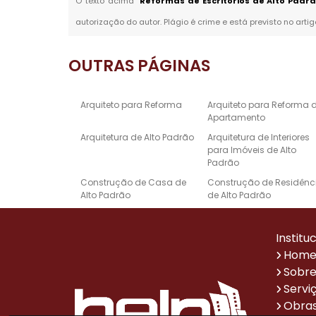
O texto acima "
Reformas de Escritórios de Alto Padrã
autorização do autor. Plágio é crime e está previsto no arti
OUTRAS
PÁGINAS
Arquiteto para Reforma
Arquiteto para Reforma 
Apartamento
Arquitetura de Alto Padrão
Arquitetura de Interiores
para Imóveis de Alto
Padrão
Construção de Casa de
Construção de Residênc
Alto Padrão
de Alto Padrão
Empresa de Reforma e
Escritório de Arquitetura 
Construção
Alto Padrão
Institu
Projeto de Design de
Projetos Arquitetônicos d
Hom
Interiores de Alto Padrão
Casas de Alto Padrão
Sobre
Reforma de Casa Alto
Reforma de Escritório
Servi
Padrão
Obras
Sistema de Automação
Empresa de Reformas p