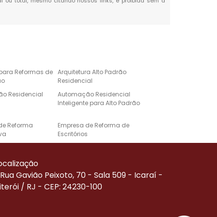
ial ou total, mesmo citando nossos links, é proibida sem a
 para Reformas de
Arquitetura Alto Padrão
ão
Residencial
o Residencial
Automação Residencial
Inteligente para Alto Padrão
de Reforma
Empresa de Reforma de
va
Escritórios
e Automação para
Projeto de Casa de Alto
Alto Padrão
Padrão
ocalização
Corporativa
Reforma de Alto Padrão
Rua Gavião Peixoto, 70 - Sala 509 - Icaraí -
iterói / RJ - CEP: 24230-100
Residenciais de
Serviço de Automação
ão
Residencial
de Reforma
Empresa Especializada em