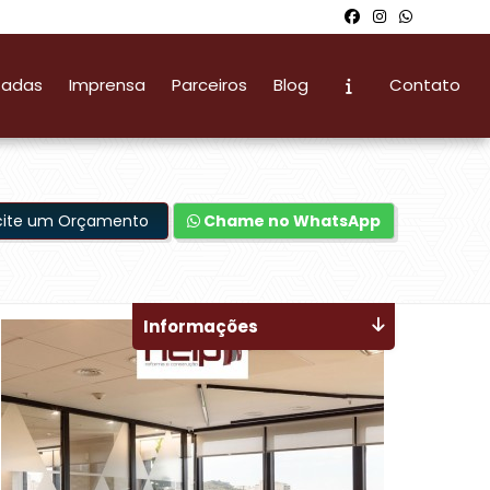
zadas
Imprensa
Parceiros
Blog
Contato
icite um Orçamento
Chame no WhatsApp
Informações